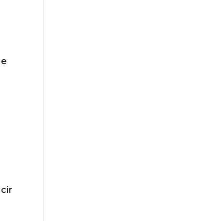
ue
cir