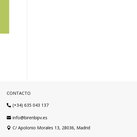
CONTACTO
(+34) 635 043 137

info@birenbipv.es

C/ Apolonio Morales 13, 28036, Madrid
