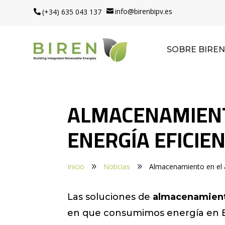
info@birenbipv.es
(+34) 635 043 137


SOBRE BIREN
ALMACENAMIENT
ENERGÍA EFICIE
Inicio
Noticias
Almacenamiento en el a
9
9
Las soluciones de
almacenamien
en que consumimos energía en Es